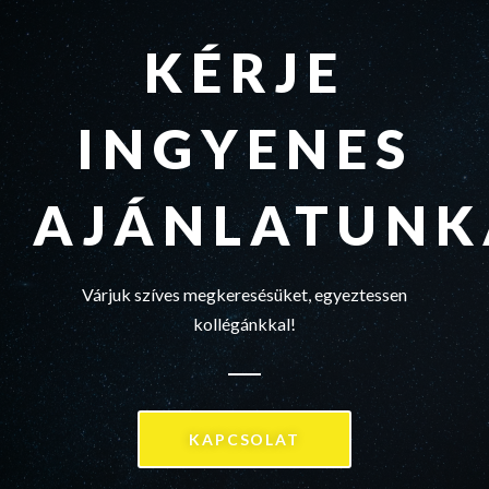
KÉRJE
INGYENES
AJÁNLATUNK
Várjuk szíves megkeresésüket, egyeztessen
kollégánkkal!
KAPCSOLAT