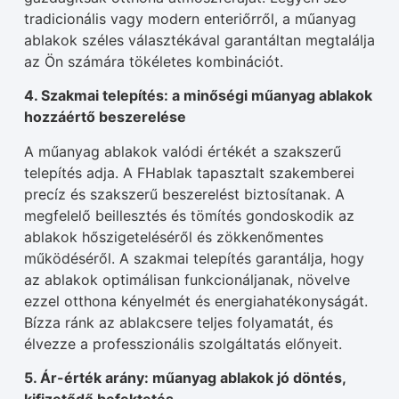
tradicionális vagy modern enteriőrről, a műanyag
ablakok széles választékával garantáltan megtalálja
az Ön számára tökéletes kombinációt.
4. Szakmai telepítés: a minőségi műanyag ablakok
hozzáértő beszerelése
A műanyag ablakok valódi értékét a szakszerű
telepítés adja. A FHablak tapasztalt szakemberei
precíz és szakszerű beszerelést biztosítanak. A
megfelelő beillesztés és tömítés gondoskodik az
ablakok hőszigeteléséről és zökkenőmentes
működéséről. A szakmai telepítés garantálja, hogy
az ablakok optimálisan funkcionáljanak, növelve
ezzel otthona kényelmét és energiahatékonyságát.
Bízza ránk az ablakcsere teljes folyamatát, és
élvezze a professzionális szolgáltatás előnyeit.
5. Ár-érték arány: műanyag ablakok jó döntés,