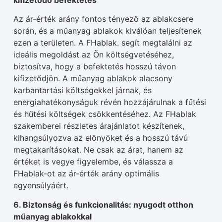
kifizetődő befektetés
Az ár-érték arány fontos tényező az ablakcsere
során, és a műanyag ablakok kiválóan teljesítenek
ezen a területen. A FHablak. segít megtalálni az
ideális megoldást az Ön költségvetéséhez,
biztosítva, hogy a befektetés hosszú távon
kifizetődjön. A műanyag ablakok alacsony
karbantartási költségekkel járnak, és
energiahatékonyságuk révén hozzájárulnak a fűtési
és hűtési költségek csökkentéséhez. Az FHablak
szakemberei részletes árajánlatot készítenek,
kihangsúlyozva az előnyöket és a hosszú távú
megtakarításokat. Ne csak az árat, hanem az
értéket is vegye figyelembe, és válassza a
FHablak-ot az ár-érték arány optimális
egyensúlyáért.
6. Biztonság és funkcionalitás: nyugodt otthon
műanyag ablakokkal