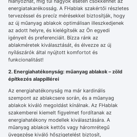
hiányozhat, míg túl nagyok esetén csökkenhet az
energiatakarékosság. A FHablak szakértői részletes
tervezéssel és precíz mérésekkel biztosítják, hogy
az új műanyag ablakok optimálisan illeszkedjenek
az adott helyre, és kielégítsék az Ön egyedi
igényeit és preferenciáit. Bízza ránk az
ablakméretek kiválasztását, és élvezze az új
nyílászárók által nyújtott komfortot és
funkcionalitást!
2. Energiahatékonyság: műanyag ablakok – zöld
építkezés alappillérei
Az energiahatékonyság ma már kardinális
szempont az ablakcsere során, és a műanyag
ablakok kiváló megoldást kínálnak. Az FHablak
szakemberei kiemelt figyelmet fordítanak az
energiahatékony modellek kiválasztására. A
műanyag ablakok kettős vagy háromrétegű
üvegezése kiváló hőszigetelést biztosít,