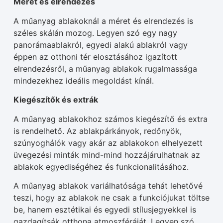
Méret és elrendezés
A műanyag ablakoknál a méret és elrendezés is
széles skálán mozog. Legyen szó egy nagy
panorámaablakról, egyedi alakú ablakról vagy
éppen az otthoni tér elosztásához igazított
elrendezésről, a műanyag ablakok rugalmassága
mindezekhez ideális megoldást kínál.
Kiegészítők és extrák
A műanyag ablakokhoz számos kiegészítő és extra
is rendelhető. Az ablakpárkányok, redőnyök,
szúnyoghálók vagy akár az ablakokon elhelyezett
üvegezési minták mind-mind hozzájárulhatnak az
ablakok egyediségéhez és funkcionalitásához.
A műanyag ablakok variálhatósága tehát lehetővé
teszi, hogy az ablakok ne csak a funkciójukat töltse
be, hanem esztétikai és egyedi stílusjegyekkel is
gazdagítsák otthona atmoszféráját. Legyen szó