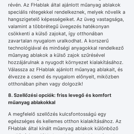
révén. Az FHablak által ajánlott műanyag ablakok
speciális rétegekkel rendelkeznek, melyek növelik a
hangszigetelő képességeiket. Az üveg vastagsága,
valamint a többrétegű üvegezés hatékonyan
csökkenti a külső zajokat, így otthonában
zavartalan nyugalom uralkodhat. A korszerű
technológiával és minőségi anyagokkal rendelkező
műanyag ablakok a külső zajok szűrésével
hozzájárulnak a nyugodt környezet kialakításához.
Válassza az FHablak ajánlott műanyag ablakait, és
élvezze a csend és nyugalom előnyeit, miközben
otthonában pihen vagy dolgozik!
8. Szellőzési opciók: friss levegő és komfort
műanyag ablakokkal
A megfelelő szellőzés kulcsfontosságú egy
egészséges és kellemes otthon kialakításához. Az
FHablak által kínált műanyag ablakok különböző