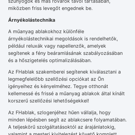
szúnyogok és más rovarok távol tartásában,
miközben friss levegőt engednek be.
Árnyékolástechnika
A műanyag ablakokhoz különféle
árnyékolástechnikai megoldások is rendelhetők,
például reluxák vagy napellenzők, amelyek
segítenek a fény beáramlásának szabályozásában
és a hőszigetelés optimalizálásában.
Az FHablak szakemberei segítenek kiválasztani a
legmegfelelőbb szellőzési opciókat az Ön
igényeihez és kényelméhez. Tegye otthonát
kellemessé és frissé a műanyag ablakok által kínált
korszerű szellőzési lehetőségekkel!
Az FHablak, szlogenjéhez hűen vállalja, hogy
minden lépésben segít az ablakcsere folyamatában.
A teljeskörű szolgáltatásoktól az árajánlatokig,
valamint a mesteri kivitelezést követő komplett