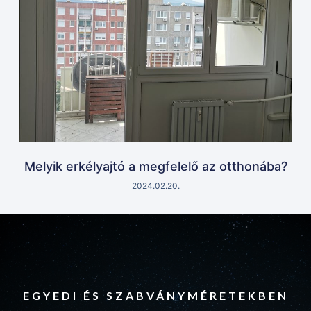
Melyik erkélyajtó a megfelelő az otthonába?
2024.02.20.
EGYEDI ÉS SZABVÁNYMÉRETEKBEN