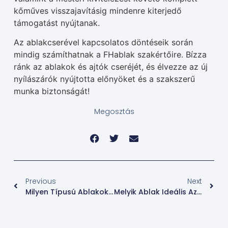
kőműves visszajavításig mindenre kiterjedő
támogatást nyújtanak.
Az ablakcserével kapcsolatos döntéseik során
mindig számíthatnak a FHablak szakértőire. Bízza
ránk az ablakok és ajtók cseréjét, és élvezze az új
nyílászárók nyújtotta előnyöket és a szakszerű
munka biztonságát!
Megosztás
Previous
Next
Milyen Típusú Ablakok Vannak?
Melyik Ablak Ideális Az ÖN Számára?