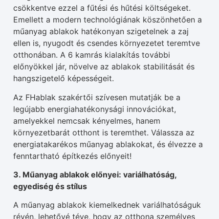
csökkentve ezzel a fűtési és hűtési költségeket.
Emellett a modern technológiának köszönhetően a
műanyag ablakok hatékonyan szigetelnek a zaj
ellen is, nyugodt és csendes környezetet teremtve
otthonában. A 6 kamrás kialakítás további
előnyökkel jár, növelve az ablakok stabilitását és
hangszigetelő képességeit.
Az FHablak szakértői szívesen mutatják be a
legújabb energiahatékonysági innovációkat,
amelyekkel nemcsak kényelmes, hanem
környezetbarát otthont is teremthet. Válassza az
energiatakarékos műanyag ablakokat, és élvezze a
fenntartható építkezés előnyeit!
3. Műanyag ablakok előnyei: variálhatóság,
egyediség és stílus
A műanyag ablakok kiemelkednek variálhatóságuk
révén, lehetővé téve, hogy az otthona személyes